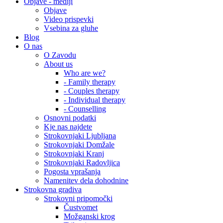
Objave - mediji
Objave
Video prispevki
Vsebina za gluhe
Blog
O nas
O Zavodu
About us
Who are we?
- Family therapy
- Couples therapy
- Individual therapy
- Counselling
Osnovni podatki
Kje nas najdete
Strokovnjaki Ljubljana
Strokovnjaki Domžale
Strokovnjaki Kranj
Strokovnjaki Radovljica
Pogosta vprašanja
Namenitev dela dohodnine
Strokovna gradiva
Strokovni pripomočki
Čustvomet
Možganski krog