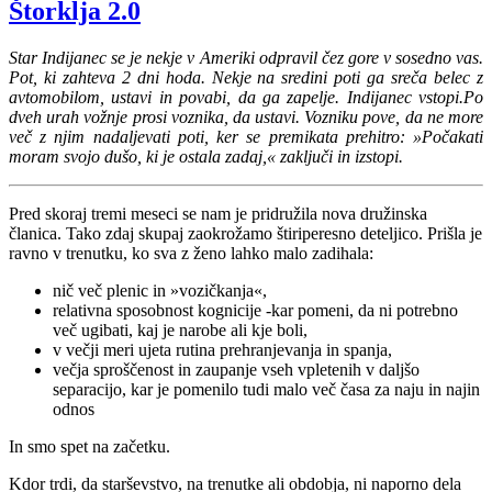
Štorklja 2.0
Star Indijanec se je nekje v Ameriki odpravil čez gore v sosedno vas.
Pot, ki zahteva 2 dni hoda. Nekje na sredini poti ga sreča belec z
avtomobilom, ustavi in povabi, da ga zapelje. Indijanec vstopi.Po
dveh urah vožnje prosi voznika, da ustavi. Vozniku pove, da ne more
več z njim nadaljevati poti, ker se premikata prehitro: »Počakati
moram svojo dušo, ki je ostala zadaj,« zaključi in izstopi.
Pred skoraj tremi meseci se nam je pridružila nova družinska
članica. Tako zdaj skupaj zaokrožamo štiriperesno deteljico. Prišla je
ravno v trenutku, ko sva z ženo lahko malo zadihala:
nič več plenic in »vozičkanja«,
relativna sposobnost kognicije -kar pomeni, da ni potrebno
več ugibati, kaj je narobe ali kje boli,
v večji meri ujeta rutina prehranjevanja in spanja,
večja sproščenost in zaupanje vseh vpletenih v daljšo
separacijo, kar je pomenilo tudi malo več časa za naju in najin
odnos
In smo spet na začetku.
Kdor trdi, da starševstvo, na trenutke ali obdobja, ni naporno dela