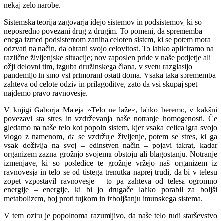
nekaj zelo narobe.
Sistemska teorija zagovarja idejo sistemov in podsistemov, ki so
neposredno povezani drug z drugim. To pomeni, da sprememba
enega izmed podsistemom zaniha celoten sistem, ki se potem mora
odzvati na način, da ohrani svojo celovitost. To lahko apliciramo na
različne življenjske situacije; nov zaposlen pride v naše podjetje ali
ožji delovni tim, izguba družinskega člana, v svetu razglasijo
pandemijo in smo vsi primorani ostati doma. Vsaka taka sprememba
zahteva od celote odziv in prilagoditve, zato da vsi skupaj spet
najdemo pravo ravnovesje.
V knjigi Gaborja Mateja »Telo ne laže«, lahko beremo, v kakšni
povezavi sta stres in vzdrževanja naše notranje homogenosti. Če
gledamo na naše telo kot popoln sistem, kjer vsaka celica igra svojo
vlogo z namenom, da se vzdržuje življenje, potem se stres, ki ga
vsak doživlja na svoj – edinstven način – pojavi takrat, kadar
organizem zazna grožnjo svojemu obstoju ali blagostanju. Notranje
izmenjave, ki so posledice te grožnje vržejo naš organizem iz
ravnovesja in telo se od tistega trenutka naprej trudi, da bi v telesu
zopet vzpostavil ravnovesje – to pa zahteva od telesa ogromno
energije – energije, ki bi jo drugače lahko porabil za boljši
metabolizem, boj proti tujkom in izboljšanju imunskega sistema.
V tem oziru je popolnoma razumljivo, da naše telo tudi starševstvo