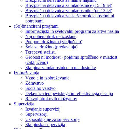
Brezplačna delavnica za mame najstnic
Brezplačna delavnica za mladostnice (15-19 let)
Brezplačna delavnica za mladostnike (od 13 let)
Brezplačna delavnica za starše otrok s posebnimi
potrebami
(So)financirani programi
Informacijski in svetovalni programi za žrtve nasilja
Naj noben otrok ne izostane
Podpora družinam (zaključeno)
Šola za družino (predavanja)
Terapevti stažisti
Grobost ni modrost - pojdimo sproščeno v mladost
(zaključeno)
Skupina za mladostnice in mladostnike
Izobraževanja
Vzgoja in izobraževanje
Zdravstvo
Socialno varstvo
Delavnica terapevtskega in reflektivnega pisanja
Razvoj otrokovih možganov
Supervizija
Izvajanje supervizij
Supervizorji
Usposabljanje za supervizorje
Skupinska supervizija