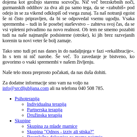
dojema kot grožnjo staremu sozvočju. Nič več brezskrbnih noči,
gurmanskih oddihov za dva ali pa samo tega, da se »zabubiš« pod
odejo in se za vikend odklopiš od vsega zunaj. Ta naš notranji egoist
še ni čisto pripravljen, da bi se odpovedal vsemu ugodju. Vsaka
sprememba – tudi in še posebej starševstvo – zahteva svoj čas, da se
vsi vpleteni privadimo na novo realnost. Ob tem ne smemo pozabiti
tudi na naše najmanjše podsisteme (otroke), ki jih brez razvejanih
korenin ta novi veter še bolj zamaje.
Tako smo tudi pri nas danes in do nadaljnjega v fazi »rekalibracije«.
In s tem ni nič narobe. Še več. To zavedanje je bistveno, ko
govorimo o vsaki spremembi v našem življenju.
Naše telo mora preprosto počakati, da nas duša dohiti.
Za dodatne informacije smo vam na voljo na
info@srcdljubljana.com
ali na telefonu 040 508 785.
Psihoterapija
Individualna terapija
Partnerska terapija
Družinska terapija
Skupine
Skupina za mlade mamice
Skupina "Odnos - izziv ali stiska?"