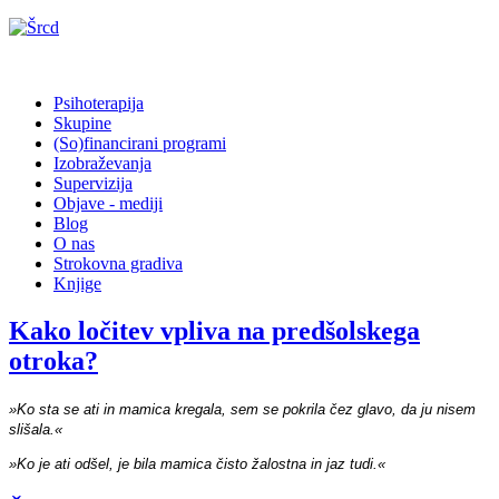
Psihoterapija
Skupine
(So)financirani programi
Izobraževanja
Supervizija
Objave - mediji
Blog
O nas
Strokovna gradiva
Knjige
Kako ločitev vpliva na predšolskega
otroka?
»Ko sta se ati in mamica kregala, sem se pokrila čez glavo, da ju nisem
slišala.«
»Ko je ati odšel, je bila mamica čisto žalostna in jaz tudi.«